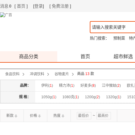
消息
0
[
首页
]
[
登录
]
[
免费注册
]
|
|
热门搜索：
预制菜
特
商品分类
首页
超市鲜选
商品
13
款
食品饮料
冲调饮料
谷物麦片
品牌：
伊利(
1
)
精力沛(
1
)
好麦多(
8
)
江中猴姑(
2
)
欧扎
规 格：
1050g(
1
)
1080克(
1
)
1200g(
2
)
1320g(
1
)
1510
新款
价格
热度
~