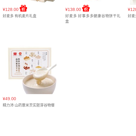
¥128.00
¥138.00
¥12
好麦多 有机麦片礼盒
好麦多 好事多多健康谷物饼干礼
好麦
盒
¥49.00
精力沛 山药薏米芡实胚芽谷物餐