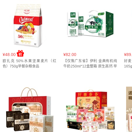
¥48.00
¥82.00
¥89
欧扎克 50%水果坚果麦片（红
【仅售广东省】伊利 金典有机纯
好麦
色）750g早餐杂粮食品
牛奶250ml*12盒整箱 原生高钙 早
165
餐牛奶