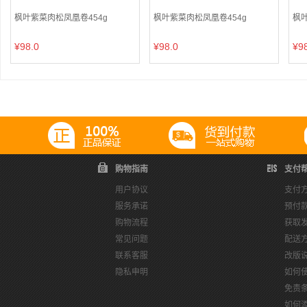
枫叶紫菜肉松凤凰卷454g
枫叶紫菜肉松凤凰卷454g
枫叶
¥98.0
¥98.0
¥9
购物指南
支付
用户协议
支付
服务承诺
预付
购物流程
获取
常见问题
配送
联系客服
改版
隐私申明
如何
免责
如何