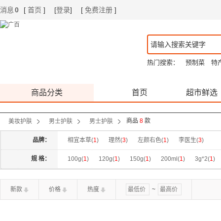
消息
0
[
首页
]
[
登录
]
[
免费注册
]
|
|
热门搜索：
预制菜
特
商品分类
首页
超市鲜选
商品
8
款
美妆护肤
男士护肤
男士护肤
品牌：
相宜本草(
1
)
理然(
3
)
左颜右色(
1
)
李医生(
3
)
规 格：
100g(
1
)
120g(
1
)
150g(
1
)
200ml(
1
)
3g*2(
1
)
新款
价格
热度
~