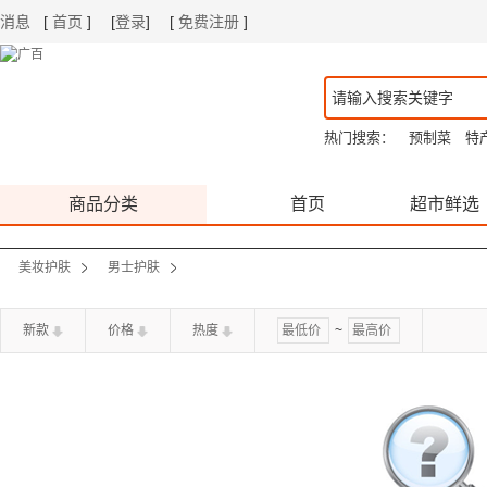
消息
[
首页
]
[
登录
]
[
免费注册
]
|
|
热门搜索：
预制菜
特
商品分类
首页
超市鲜选
美妆护肤
男士护肤
新款
价格
热度
~