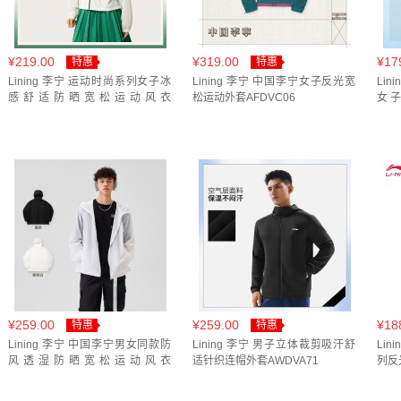
浅樱粉(
1
)
浅石灰/黑色(
1
)
浅绯粉(
1
)
海盐紫(
1
)
混黄色(
1
)
溶溶月(
1
)
灰水绿(
1
)
灰白(
1
)
炊烟灰
¥219.00
¥319.00
¥17
特惠
特惠
Lining 李宁 运动时尚系列女子冰
Lining 李宁 中国李宁女子反光宽
Li
白泽绿(
2
)
石脊灰(
1
)
矿石灰(
1
)
矿石紫(
1
)
神秘
感舒适防晒宽松运动风衣
松运动外套AFDVC06
女
AFDV942
AFD
葡叶绿(
1
)
蛋奶灰(
1
)
蛤粉灰(
2
)
行星紫(
1
)
褐岩
雌黄色/复古红拼接(
1
)
雾卡其(
2
)
霜蓝色(
1
)
静灰色
黑色-墨灰(
1
)
AFDW464-6(
1
)
KE4059(
1
)
KG5179
云杉黄(
1
)
云褐色(
1
)
初霜蓝(
4
)
勿忘草蓝(
2
)
品
标准白(
1
)
标准白/苍蓝色(
1
)
树灰棕(
1
)
树皮褐(
1
)
溶石灰(
1
)
炊烟灰(
1
)
炫目蓝(
1
)
烟海蓝(
1
)
烟紫
葱郁绿(
1
)
薇紫色/象牙白(
1
)
蝶粉绿/浅冰蓝(
1
)
螺烟
¥259.00
¥259.00
¥18
特惠
特惠
Lining 李宁 中国李宁男女同款防
Lining 李宁 男子立体裁剪吸汗舒
Li
黑色/乳白色(
1
)
黑色/灰军绿(
1
)
[女款]无际白/冰河银(
风透湿防晒宽松运动风衣
适针织连帽外套AWDVA71
列反
AFDV951
外套Y
新极光蓝(
1
)
流光白(
1
)
浅粉色(
1
)
浊灰紫(
1
)
淡