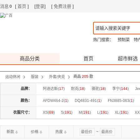
消息
0
[
首页
]
[
登录
]
[
免费注册
]
|
|
热门搜索：
预制菜
特
商品分类
首页
超市鲜选
商品
205
款
运动休闲
服装
外套/夹克
品牌：
阿迪达斯(
17
)
耐克(
18
)
骆驼(
18
)
李宁(
144
)
Je
颜色：
AFDW464-2(
1
)
DQ4831-491(
1
)
FN3885-063(
1
)
HV4549-014(
1
)
IB1999-010(
1
)
IF1826-010(
1
)
I
衣服尺寸：
XS(
69
)
S(
191
)
M(
191
)
L(
191
)
XL(
191
)
XX
IQ3951-010(
1
)
JW0109(
1
)
JY6951(
1
)
KA1305(
170(
13
)
2XL(
1
)
175(
12
)
新款
价格
热度
~
KS2875(
1
)
KS3553(
1
)
KS5954(
1
)
KT3035(
1
)