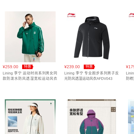
[男款]烟松蓝(
1
)
丁香紫(
1
)
乳白色(
9
)
乳白色/伊甸
冰黛蓝(
1
)
品牌黑(
1
)
夜幕黑(
1
)
夜蓝色(
1
)
大地
晶紫色/淡奶黄/水墨绿(
1
)
暗钴蓝(
1
)
暮光紫(
2
)
暮蓝
沙丘卡其(
1
)
浅星蓝(
1
)
浅石灰/黑(
1
)
淡粉红(
1
)
灰石绿(
1
)
炊烟灰(
1
)
烟墨灰(
1
)
燕麦灰(
1
)
燕麦
琥珀棕(
2
)
白(
1
)
白垩灰/黑(
1
)
白桦灰(
2
)
白泽绿
¥259.00
¥239.00
¥17
特惠
特惠
羊绒灰字母满印(
1
)
胧灰紫(
1
)
草木灰(
1
)
藏青(
1
)
Lining 李宁 运动时尚系列男女同
Lining 李宁 专业跑步系列男子反
Li
款防泼水防风透湿宽松运动风衣
光防风透湿运动风衣AFDV043
防晒
AFDV433
香粉(
1
)
黄萤绿(
1
)
黑(
29
)
黑/雾霾灰(
1
)
黑巧褐(
JY6952(
1
)
KA1307(
1
)
KE4058(
1
)
KR2497(
1
)
[男款]徽章蓝(
1
)
丁香紫(
1
)
中国红(
2
)
乳白色(
7
)
冰橙色(
1
)
冰脂绿(
1
)
初霜蓝(
1
)
卡其/象牙白(
1
)
徒行绿(
1
)
晶石灰/乳白色(
1
)
暖白(
1
)
暗礁绿(
1
)