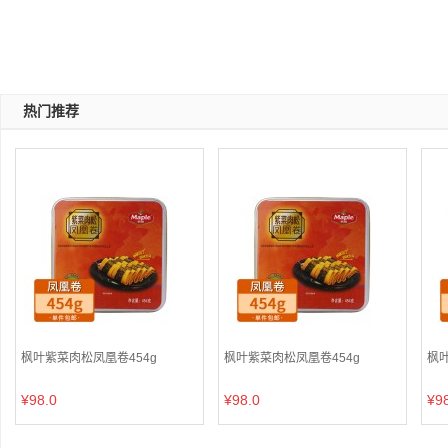
矿物黄(
1
)
矿石灰(
1
)
草茉绿(
1
)
远山灰(
1
)
钟乳
净空蓝(
1
)
深墨绿(
1
)
深海军蓝(
1
)
清雾绿(
1
)
茗
热门推荐
枫叶紫菜肉松凤凰卷454g
枫叶紫菜肉松凤凰卷454g
枫叶
¥98.0
¥98.0
¥9