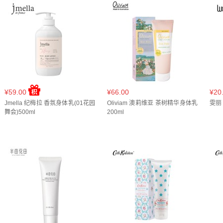
蓝铃花茉莉香250ml(
1
)
闪耀梦幻400ml(
1
)
闻雨铃兰40
莱茵河白昼150ml(
1
)
莹润美肌260g(
1
)
仲夏和歌山22
¥59.00
¥66.00
¥20
Jmella 纪梅拉 香氛身体乳(01花园
Oliviam 澳莉维亚 茶树精华身体乳
雯丽
舞会)500ml
200ml