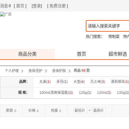
消息
0
[
首页
]
[
登录
]
[
免费注册
]
|
|
热门搜索：
预制菜
特
商品分类
首页
超市鲜选
商品
56
款
个人护理
身体洗护
身体护肤
品牌：
丸美(
1
)
多芬(
1
)
大宝(
4
)
凡士林(
3
)
澳莉维亚(
1
)
水之蔻(
4
)
袋鼠妈妈(
2
)
独特艾琳(
3
)
Cath Kidston(
规 格：
100ml(清爽保湿露)(
1
)
120g(
1
)
120ml(
1
)
135g(
1
250g(
4
)
250ml(
1
)
300g(
2
)
300ml(
1
)
330g(
3
)
新款
价格
热度
~
60ml(
2
)
60ml*3(
1
)
SOD蜜200ml+手霜60g(
1
)
丝
水感沁润260g(
1
)
浪漫邂逅400ml(
1
)
浮靡之光150ml