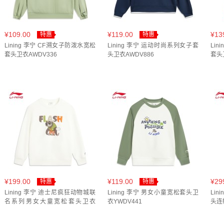
花灰水晶灰(
1
)
花灰浅石灰(
1
)
荣耀红(
1
)
蒲草绿(
1
淡影紫(
1
)
深浆红(
1
)
深海军蓝(
2
)
深海军蓝/深酒红
¥109.00
¥119.00
¥13
特惠
特惠
Lining 李宁 CF溯女子防泼水宽松
Lining 李宁 运动时尚系列女子套
Li
黑色(
2
)
单车红(
1
)
豆蔻粉(
1
)
套头卫衣AWDV336
头卫衣AWDV886
套头
¥199.00
¥119.00
¥29
特惠
特惠
Lining 李宁 迪士尼疯狂动物城联
Lining 李宁 男女小童宽松套头卫
Li
名系列男女大童宽松套头卫衣
衣YWDV441
头连
YWDV439