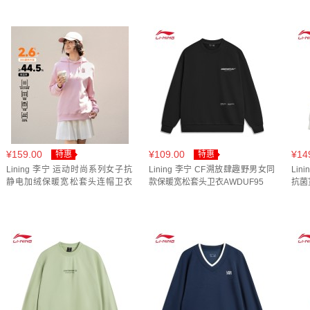
南极灰(
2
)
奶油白(
1
)
奶糕黄(
1
)
宣纸白(
2
)
密林
深浆红(
1
)
深海军蓝(
2
)
深盏蓝/乳白色/公牛红(
1
)
砾白灰(
1
)
米白色(
2
)
红糖棕(
1
)
红色格子(
1
)
胡
花灰深南极灰(
1
)
花灰瓦灰色(
3
)
茶红色(
1
)
草茉绿
黑色（厚）(
1
)
HV1217-355(
1
)
IF0229-323(
1
)
IF
KC0057(
1
)
KC0117(
1
)
KC5846(
1
)
KH2695(
1
)
¥159.00
¥109.00
¥14
特惠
特惠
山景绿(
1
)
嶙棕灰(
1
)
布丁黄(
1
)
彩蓝色(
1
)
影灰
Lining 李宁 运动时尚系列女子抗
Lining 李宁 CF溯放肆趣野男女同
Li
静电加绒保暖宽松套头连帽卫衣
款保暖宽松套头卫衣AWDUF95
抗菌
AWDUF88
海盐紫(
2
)
深藏蓝(
2
)
深酒红(
1
)
深酒红满印(
1
)
砾白灰(
1
)
硬币灰(
1
)
端庄灰(
1
)
羊绒灰(
2
)
羽纱
菌菇褐(
1
)
藏青蓝(
2
)
蛋奶灰(
2
)
酒红紫(
1
)
靛蓝
勿忘草蓝(
1
)
叶绿色(
1
)
坏小紫(
1
)
夜航蓝(
1
)
天
深普蓝(
1
)
深海军蓝(
5
)
深酒红(
1
)
深鸢尾蓝(
3
)