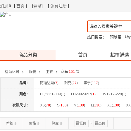
消息
0
[
首页
]
[
登录
]
[
免费注册
]
|
|
热门搜索：
预制菜
特
商品分类
首页
超市鲜选
商品
151
款
运动休闲
服装
卫衣
品牌：
阿迪达斯(
7
)
耐克(
27
)
李宁(
117
)
颜色：
DQ5861-009(
1
)
FD2992-657(
1
)
HV1217-229(
1
)
IF0748-010(
1
)
IF1830-010(
1
)
IF1846-010(
1
)
IM
衣服尺寸：
XS(
78
)
S(
130
)
M(
130
)
L(
130
)
XL(
130
)
XX
IQ3707-133(
1
)
IQ3708-126(
1
)
IQ3819-212(
1
)
I
170(
20
)
2XS(
2
)
175(
18
)
新款
价格
热度
~
KC0056(
1
)
KC0116(
1
)
KC5845(
1
)
KH2694(
1
)