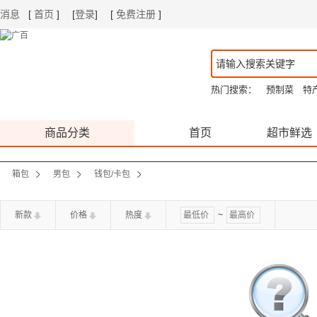
消息
[
首页
]
[
登录
]
[
免费注册
]
|
|
热门搜索：
预制菜
特
商品分类
首页
超市鲜选
箱包
男包
钱包/卡包
新款
价格
热度
~