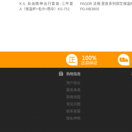
K.S. 自由精神出行套装-三件套
FAGOR 法格 星辰系列双饮保温
白蓝色(
1
)
竹兰报喜(
1
)
粉色(
2
)
粉色音
8件套(
2
)
8双/盒(
2
)
8双装(
1
)
8头(
1
)
A（保温杯+毛巾+雨伞）KS-751
FG-HB3805
蓝莓汽水(
1
)
薄荷精灵(
1
)
薄荷绿(
2
)
远
一次性保鲜膜罩100支(
1
)
三件套(
13
)
三件
BK 黑巧布丁(
1
)
BR 茶晶棕(
2
)
GY 灰色(
1
)
不锈钢保温杯 400ml(
1
)
不锈钢保温杯 500ml
WH 米白+浅咖(
1
)
冰沙蓝(
1
)
墨黑 白牡丹2
不锈钢旅行茶具 (260mL+35mL+35mL)(
1
)
不
白雪(
1
)
砂光(002)(
1
)
紫色(
2
)
繁花(
1
)
保温杯550ml(
1
)
保温杯600ml(
1
)
六件套(
BK 暖光黑(
1
)
DP 黎明粉(
2
)
YO 夕阳沙滩(
单块装(
1
)
呈白礼盒(
1
)
四件套(
2
)
图片
WH 珍珠白(
1
)
BY 沙滩黄(
2
)
WP 白沙烟玫
手磨咖啡套装(
1
)
插刀架4件套(
1
)
料理套装
购物指南
卡其灰(
2
)
GN 海盐绿(
1
)
绿色(
16
)
薄荷
杯100ml(
1
)
松绿(
1
)
榨汁容量300ml/畅饮容
用户协议
服务承诺
粉色(
10
)
褐色(
2
)
023香槟粉(
1
)
047黛
煎炒锅4件套(
1
)
特大号40只大号60只中号80
购物流程
不锈钢色(
3
)
保温杯+跳绳组合(
1
)
卡式炉+
真空不锈钢旅行茶具(260mL+35mL+35m)(
1
)
常见问题
联系客服
海上明珠(
2
)
玻璃(
1
)
瓜棱树枝复古风(
1
)
真空钛杯500ml(
1
)
米咖色420ml(
1
)
米黄色2
隐私申明
046晨露粉(
1
)
052牛油果(
1
)
卡其粉(
1
)
经典款18cm(
1
)
经典款20cm(
1
)
经典款22