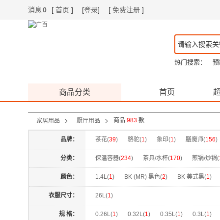
消息
0
[
首页
]
[
登录
]
[
免费注册
]
|
|
热门搜索：
预
商品分类
首页
商品
983
款
家居用品
厨厅用品
品牌：
茶花(
39
)
骆驼(
1
)
象印(
1
)
膳魔师(
156
)
慕厨(
16
)
山水(
2
)
西屋(
9
)
京东京造(
8
)
分类：
保温容器(
234
)
茶具/水杯(
170
)
煎锅/炒锅(
FARBERWARE(
4
)
思乐顿(
2
)
圈圈锅(
12
)
颜色：
1.4L(
1
)
BK (MR) 黑色(
2
)
BK 美式黑(
1
)
LC LIVING(
9
)
K.S.(
6
)
天福茗茶(
2
)
意可
CBW 红色(
1
)
CC 奶油粟(
1
)
CHL 深炭黑(
衣服尺寸：
26L(
1
)
百事可乐(
9
)
洛克猩球(
3
)
笨笨马(
1
)
川
GR 豚草绿(
1
)
GY 城堡灰(
1
)
GY 灰色(
2
)
规 格：
0.26L(
1
)
0.32L(
1
)
0.35L(
1
)
0.3L(
1
)