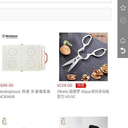
衣紫(
1
)
PPL 热气球紫色(
1
)
RAB006-B(
1
)
00只*2(
1
)
100只*4(
1
)
100只装(
1
)
1
)
不锈钢色(
2
)
云朵白(
1
)
云白(
2
)
套(
2
)
12双/盒*2(
1
)
12头彩盒(
1
)
太空灰(
1
)
奇趣黑(
1
)
奶咖(
1
)
奶白(
1
)
3(
1
)
15只*3盒(
1
)
16.5*0.78cm(
1
)
（熟茶）(
1
)
曜石黑(
1
)
月光白(
2
)
0只(
1
)
1L(
5
)
1双/盒(
1
)
2.0L(
2
)
米(
1
)
浅褐渐变(
1
)
海洋蓝(
1
)
24cm(
1
)
200mL*2 450mL*2 500mL*2(
1
)
瑰(
2
)
玫瑰碎语(
3
)
珐琅锅(
1
)
2100ml(
1
)
22/16/18cm(
1
)
1
)
粉色(
7
)
糖心银露(
1
)
m 5.5L(
1
)
24cm/3.2L(
1
)
24cm/3.3L(
1
)
色(
1
)
茶色(
2
)
蓝粉(
1
)
蓝紫渐变(
1
)
260ml(
1
)
266ml(
1
)
26CM(
1
)
¥699.00
¥228.00
特惠
金色(
1
)
铁灰色(
1
)
银色(
1
)
闪耀红(
1
)
*21*1cm(
Westinghouse 西屋 折叠暖菜板
1
)
28*21cm(
1
)
280ml(
Othello 欧德罗 Vogue系列多功能
4
)
WCB360B
剪刀 VO-SC
1
)
黑白(
1
)
黑色(
7
)
黑蓝色(
1
)
礼盒(
1
)
2L(
2
)
2个(
1
)
2件(
2
)
1
)
GD (MR) 金色(
1
)
GD 矿石金(
1
)
30cm(
24
)
30cm*20cm(
1
)
30cm三层(
2
)
LBG 米白(
1
)
LP 玻利维亚紫(
2
)
2cm(
21
)
32cm三层(
2
)
33*18*2cm(
1
)