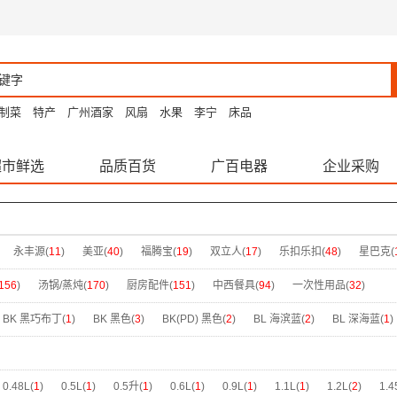
制菜
特产
广州酒家
风扇
水果
李宁
床品
超市鲜选
品质百货
广百电器
企业采购
永丰源(
11
)
美亚(
40
)
福腾宝(
19
)
双立人(
17
)
乐扣乐扣(
48
)
星巴克(
德铂(
40
)
古时候(
11
)
蓝漂(
1
)
炊大皇(
43
)
亚铂(
1
)
唐惠(
9
)
思嘉思
156
)
汤锅/蒸炖(
170
)
厨房配件(
151
)
中西餐具(
94
)
一次性用品(
32
)
婴侍卫(
4
)
双枪(
35
)
美丽雅(
8
)
筱吉(
6
)
芳草地(
3
)
悦适(
1
)
BRUN
BK 黑巧布丁(
1
)
BK 黑色(
3
)
BK(PD) 黑色(
2
)
BL 海滨蓝(
2
)
BL 深海蓝(
1
)
可(
4
)
格沫(
23
)
法格(
6
)
怡万家(
13
)
司顿(
2
)
密保诺(
1
)
格沵(
17
)
2
)
DB 桑葚黑(
1
)
FB 雾岩紫(
1
)
FG-HCG2801(
1
)
GB 雾蓝(
2
)
GG(HP) 
崎(
1
)
巴赫(
4
)
雪兰莪(
10
)
普锐歌(
8
)
错山(
4
)
康巴赫(
77
)
大宇(
2
)
IB 海盐糖霜(
1
)
LB -托帕蓝(
2
)
MGJ-LC2603(
1
)
MGJ-LC3003(
1
)
MGJ-
0.48L(
1
)
0.5L(
1
)
0.5升(
1
)
0.6L(
1
)
0.9L(
1
)
1.1L(
1
)
1.2L(
2
)
1.4