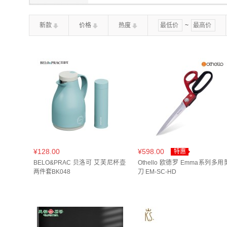
厨创妈咪(
5
)
晨光M&G(
3
)
优益(
1
)
内野
MIR-SBK 镜面(
1
)
NBL 海洋蓝(
1
)
NPL 紫
1.6L(
4
)
1.7/2.95/3.65L(
1
)
1.7L(
1
)
1.8L
新款
价格
热度
~
SANYU 蓝色背景的瓶花(
1
)
SBK 皓月(
2
)
10双(
1
)
10双/盒(
3
)
10双/盒*2(
2
)
10头
亮丽粉(
1
)
典雅白(
1
)
军绿色(
1
)
冰柠绿(
1300ml(
2
)
1400ml(
1
)
1450ml(
1
)
14
奶白色(
1
)
奶白色-糖心布丁(
1
)
宝蓝(
1
)
160ml(
1
)
16CM/1.4L(
1
)
16cm(
12
)
16
月耀黑(
1
)
本色(
3
)
本黑(
1
)
松竹(
1
)
2.1L(
1
)
2.3L(
1
)
2.5 L(
2
)
2.5L(
4
)
20
深空灰(016)(
1
)
深蓝(
2
)
深蓝色(
1
)
渐变
200ml(
2
)
20CM(
2
)
20cm(
11
)
20cm/2.
珐琅锅两件套(
1
)
甜心结(
1
)
白色(
10
)
22/18cm套装(
1
)
22cm(
7
)
22头彩盒(
1
)
素灰 普洱70g（熟茶）(
1
)
紫色(
1
)
繁花(
2
)
24cm/5.2L(
2
)
24只装(
1
)
25*35cm*200只
¥128.00
¥598.00
特惠
蓝紫碰(
1
)
蓝色(
13
)
蔓越莓(
1
)
蔷薇粉(
BELO&PRAC 贝洛可 艾芙尼杯壶
26cm(
15
)
26cm 6.5L(
Othello 欧德罗 Emma系列多用
1
)
26cm/3.8L(
2
)
两件套BK048
刀 EM-SC-HD
闪耀镜蓝(
1
)
雅韵蓝(041)(
1
)
雪樱白(
1
)
280ml+820ml(
1
)
28CM(
8
)
28CM双层(
1
)
黑金(
1
)
AGR 云杉绿(
1
)
ASG 松柏绿(
2
)
2件套(
5
)
2升(
2
)
2双/盒(
1
)
3.2 L(
1
)
GD 绮霞(
2
)
GG(PD) 绿色(
1
)
GR 鼠尾绿(
1
30只*3盒(
1
)
310ml(
1
)
32*22*1.5cm(
1
)