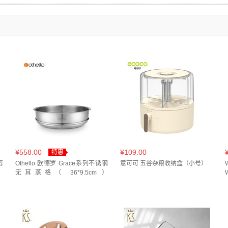
(
2
)
色(
1
)
NVB 大西洋蓝(
1
)
PA 龙胆紫(
1
)
PK 粉色(
1
)
PK 草莓粉(
1
)
PL 薰
(
2
)
10+5L(
1
)
1000ml(
5
)
1000ml颜色随机(
1
)
100m(
1
)
100只(
2
)
1
WH 月牙白(
1
)
WH 牛奶布丁(
1
)
WH 白巧豆(
2
)
WH 白色(
1
)
WH(HP) 白色(
彩盒(
1
)
10对装(
1
)
1100ml(
1
)
1200ML(
1
)
1200ml(
4
)
12L(
1
)
12件
1
)
冰霜银(
1
)
南瓜棕(
1
)
可达鸭款(
1
)
喧白(
2
)
图示(
2
)
多肉葡萄(
1
)
头彩盒(
2
)
1500mL(
1
)
1500ml(
1
)
150ml/600ml/1000ml颜色随机(
1
)
150只*
小雏菊(
1
)
抗菌煎锅(
1
)
拿铁咖(
1
)
星月系列(
1
)
星辰系列(
1
)
普洱70g
头彩盒(
1
)
17.5cm(
1
)
18cm(
10
)
18cm/1.9L(
2
)
18头彩盒(
2
)
19+24+4
松龄鹤寿(
1
)
柠黄(
2
)
桃气青芒(
1
)
梅子色(
1
)
棕色(
2
)
水泥灰(
1
)
流光
+16cm(
1
)
20.3*1.3*10.2cm(
1
)
20.5cm(
2
)
20.6*7.5cm+20.5*7cm(
1
)
20/
黑(
1
)
灰白磨砂(
1
)
灰色(
2
)
灰调灵感(
2
)
烟雨丁香灰(
1
)
玄英黑(
3
)
玫
8L(
1
)
20双/袋(
1
)
20只(
1
)
20只*3卷*3包(
1
)
20只*3盒(
1
)
21/22cm(
1
)
白色（月光白）(
1
)
白金(
1
)
白雪(
1
)
皆浮云(
1
)
砂光(
2
)
米白(
4
)
粉紫(
23.9cm(
1
)
24*15cm(
1
)
240ml(
1
)
24CM(
3
)
24L(
1
)
24cm(
16
)
24c
红色(
12
)
红色-糖心莓果(
1
)
绿色(
8
)
绿黑渐变(
1
)
花色随机(
1
)
茶白
(
1
)
250ml(
4
)
25cm(
1
)
25只*3盒(
2
)
26*5.5cm(
1
)
26.7*19*0.95cm(
1
)
¥558.00
¥109.00
特惠
1
)
薄荷绿(
1
)
藕色(
3
)
象牙白(
1
)
超高镜光(
1
)
酷黑(
1
)
金属银(
1
)
剪
26cm单面纹新款(
Othello 欧德罗 Grace系列不锈钢
1
)
26cm配锅铲(
1
)
26cm（不含锅盖）(
意可可 五谷杂粮收纳盒（小号）
1
)
270ml(
1
)
28
无耳蒸格（ 36*9.5cm ）
雪绯(
1
)
雾粉(
1
)
青玉色(
1
)
香芋紫(
1
)
麦饭石色(
3
)
黄色(
3
)
黑灰色(
GR3609-ZG
28cm(
19
)
28cm三层(
2
)
28cm配锅铲(
1
)
28cm（不含锅盖）(
1
)
29头
BG 酸柠牛仔(
2
)
BK(PD) 黑色(
2
)
BL 氧气蓝(
1
)
BL 水蓝(
1
)
CS 不锈钢色(
3.5L(
1
)
300ML(
1
)
300g(
1
)
300ml(
4
)
300ml颜色随机(
1
)
30CM(
3
)
)
GY 城堡灰(
1
)
GY 杏灰(
1
)
GY 蘑菇灰(
1
)
JB 蓝色(
1
)
LB 冰川蓝(
1
)
32+24+22cm(
1
)
320ml(
3
)
32CM(
7
)
32CM 鸳鸯锅1+漏勺1+汤勺1(
1
)
3