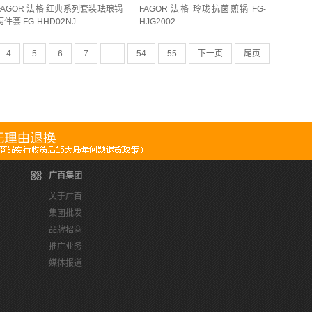
FAGOR 法格 红典系列套装珐琅锅
FAGOR 法格 玲珑抗菌煎锅 FG-
蓝绿(
1
)
蓝色(
3
)
蓝色（海盐白）(
1
)
STH2207(
1
)
一套(
2
)
两件套 FG-HHD02NJ
HJG2002
鸢尾花(
1
)
黄瓜绿(
1
)
黄色(
3
)
黑色(
3
)
350ml(
1
)
不锈钢保温杯 370ml(
1
)
4
5
6
7
...
54
55
下一页
尾页
布丁(
1
)
PMT 海洋系列绿色(
1
)
1
)
不锈钢把手杯350ml(
1
)
灰色(
1
)
电镀银(
1
)
白红色(
1
)
白色(
1
)
2
)
五件套(
1
)
五彩350ml(
1
)
(
1
)
黑灰(
1
)
黑糖啵啵(
1
)
黑色(
31
)
cm(
1
)
升级立盖款24cm(
1
)
半透明(
1
)
黑色(
1
)
GP 静谧藤萝(
2
)
MG 薄荷绿(
2
)
)
小号20cm*150米(
1
)
工艺品(
1
)
(
4
)
橙色(
1
)
金色(
4
)
棕色(
4
)
(
1
)
杏仁白(
1
)
杯0.6L*1 壶1.3L*1(
1
)
广百集团
缤纷紫(
1
)
藏青色(
1
)
玫红(
1
)
)
灰色（一层置物架+挂钩+毛巾杆）(
1
)
关于广百
集团批发
0.5cm(
1
)
89*22*32cm(
1
)
不锈钢(
2
)
m(
1
)
品牌招商
系列(
1
)
本色(
1
)
水墨牡丹(
1
)
ml(
1
)
真空钛杯400ml(
1
)
推广业务
媒体报道
琴瑟(
1
)
黑橙色(
3
)
黑色(
1
)
1
)
组合装共300只(
1
)
组合装颜色随机(
1
)
(
2
)
香槟金(
1
)
玫瑰金(
2
)
义(
89
)
苺果粉 1100ml(
1
)