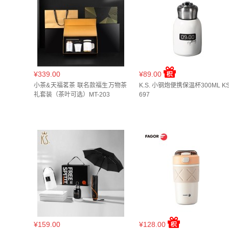
LP 白桃豆(
2
)
NPK 珊瑚红(
1
)
PK 樱草粉(
2
33*23*1.4cm(
1
)
33cm(
1
)
34*2.8cm(
1
)
W 秋叶棕(
1
)
WG 燕麦米(
1
)
WH 云雾白(
1
)
36*24*1.8(
1
)
36*24*2.5cm(
1
)
36.2cm(
1
)
夹竹桃(
1
)
奇趣白(
1
)
奶白色-糖心布丁(
1
)
38*28*2.5cm(
1
)
38*9.2cm(
1
)
380ml(
2
)
极夜黑(
2
)
柠绿(
2
)
桃气粉(
1
)
棕色(
2
)
3件套(
3
)
4.0 L(
1
)
4.5L(
3
)
40*26*2cm(
¥339.00
¥89.00
小茶&天福茗茶 联名款福生万物茶
甜心橙(
1
)
甜橙桔(
K.S. 小钢炮便携保温杯300ML KS
1
)
白色(
6
)
砂光(002)
400ml(
10
)
400ml*3(
1
)
400ml/盒(
1
)
4
礼套装（茶叶可选）MT-203
697
红色(
22
)
绿色(
6
)
绿黑渐变(
1
)
羊羊草原
420ml礼盒装(
1
)
43*30*1.8cm(
1
)
430mL(
软糯粉(
1
)
远黛(
1
)
酒红米(
1
)
酷黑(
1
)
45cm*30cm(
2
)
46.5*32*1.8cm(
1
)
460ML
鹅黄(
3
)
黄色(
2
)
黑棕(
1
)
黑灰本渐变(
1
)
49*32*2cm(
1
)
490ml(
1
)
4L(
1
)
4L/20c
BL 陨石黑(
1
)
CC 牛奶糖霜(
1
)
CP 莫桑比
500ml颜色随机(
1
)
503ml(
1
)
50支*2(
3
)
LPL 浅黛紫(
2
)
MTBD 宫墙红(
1
)
MTG 绿色
5L(
3
)
5V/1A/12W(
1
)
5件套(
3
)
6.0 L(
1
)
墨黑 普洱70g（熟茶）(
1
)
奶白色(
1
)
宝蓝
620ml/52cm*8k(
1
)
630mL(
1
)
630ml(
2
)
樱花粉(
1
)
橙色(
1
)
正红(
1
)
水晶紫(
1
)
700mL(
1
)
700ml(
5
)
720ML(
1
)
720ml(
¥159.00
¥128.00