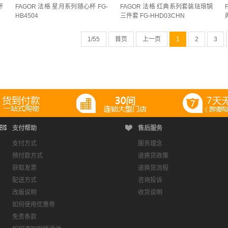
杯
FAGOR 法格 星月系列随心杯 FG-
FAGOR 法格 红典系列套装珐琅锅
浪(
2
)
糖心莓果(
1
)
红梅(
1
)
绛墨(
2
)
维尼黄(
1
)
绿色(
3
)
葡酒红(
1
)
900mL(
1
)
900ml(
1
)
DXYH-1000(
1
)
G689(
1
)
H3330 24cm*50双(
1
)
HB4504
三件套 FG-HHD03CHN
黛(
1
)
金色(
1
)
银色-银色梦核(
1
)
青绯粉(
1
)
靓丽粉(017)(
1
)
飞鸟集(
1
)
套 炒锅32.8cm煎锅25cm汤锅25cm(
1
)
三件套B(
1
)
三件套D(
1
)
不锈钢保温杯 
1
/55
首页
上一页
1
2
3
MB 午夜蓝(
2
)
MTBL 花青蓝(
1
)
OP 蔷薇花园(
2
)
PI 冰蓝紫(
1
)
PL 香芋
(
1
)
不锈钢吸管杯 1250ml(
1
)
不锈钢吸管杯1250ml(
1
)
不锈钢吸管杯470ml(
5g(
1
)
抹茶绿(
1
)
放青松(
1
)
暮色黑(
1
)
松竹(
1
)
桃色(
1
)
椰白(
2
)
锈钢食物罐520ml(
1
)
两件套(
4
)
两层(
1
)
中号650只 30*20cm(
1
)
二件套(
红色(
1
)
芋泥啵啵(
1
)
蓝粉(
1
)
贝壳粉(
1
)
香紫(
1
)
鸭鸭梨梨(
1
)
鹅黄
1
)
刀具4件套(
1
)
刀具5件套(
1
)
刀具6件套(
1
)
勺铲套装(
1
)
升级立盖款22
2
)
复古绿(
1
)
波点色(
1
)
灰色(
9
)
煤烦恼(
1
)
石青绿(
1
)
酷莓黑(
1
)
色(
1
)
塑料三件套(
1
)
墨绿(
1
)
奶油白(
1
)
密封罐 0.55L*2 1L*1(
1
)
对杯(
1
(
2
)
WB 浅浪蓝(
2
)
粉红(
1
)
MP 薄雾紫(
2
)
YL 奶酪黄(
1
)
奶黄(
1
)
黄色
(
1
)
方形保鲜盒200mL*1 450mL*2 1L(
1
)
日式和风耐热玻璃4件套(
1
)
暖阳白
支付帮助
售后服务
绿(
1
)
宝石蓝(
1
)
珊瑚蓝(
1
)
蓝色(
23
)
深蓝(
2
)
PL 珊瑚紫(
1
)
紫色(
3
)
量400ml(
1
)
橙色(
1
)
波点 1L(
1
)
流苏白(
1
)
浅绿(
1
)
深蓝(
1
)
灰色(
1
支付方式
服务理念
预付款方式
退换货政策
粉蓝(
1
)
20cm(
1
)
26cm(
1
)
28cm(
1
)
30*10.5cm(
1
)
30cm(
2
)
35.5*1
只(
1
)
电镀银 700mL(
1
)
白色(
15
)
直径16cm(
1
)
直径18cm(
1
)
直径22c
获取发票
退换货流程
汤锅+煎锅(
1
)
卡式炉套装(
1
)
四海升平(
1
)
墨绿色(
1
)
幸福和鸣(
2
)
怀石
真空桌面钛杯280ml(
1
)
真空钛杯 500ml(
2
)
真空钛杯280ml(
1
)
真空钛杯380
配送方式
咨询投诉
改版说明
收货说明
白瓷(
2
)
石榴家园(
1
)
红色(
2
)
自定义(
2
)
蓝色(
2
)
西湖蓝(
1
)
西湖蓝
95* 295*305(
1
)
粉色(
3
)
糖霜粉 280ML(
1
)
紫色(
1
)
红色(
6
)
组合装(
如何使用优惠券
卡其金(
1
)
魅蓝色(
1
)
002砂光(
1
)
卡其蓝(
2
)
透明(
2
)
酒红色(
1
)
红色
cm(
1
)
经典款24cm(
1
)
绿色(
1
)
绿色0.2L*4 0.5L*2(
1
)
绿色2.8L(
1
)
自定
免责条款