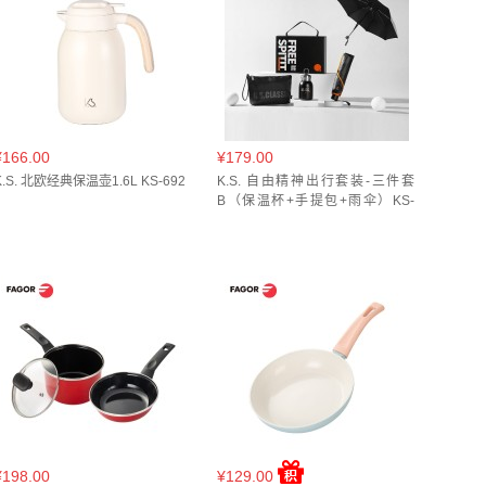
06-W(
1
)
RD 红色(
3
)
SP 草莓糖霜(
1
)
350mL(
3
)
350ml(
13
)
355ml(
1
)
似锦(
1
)
冰原蓝(
1
)
冰雾银(
1
)
9.7cm(
1
)
370ml(
1
)
38*10cm(
1
)
1
)
曜石黑(
1
)
月光白(
2
)
本黑(
1
)
3G5769 250ml*80只(
1
)
3L(
1
)
3件(
1
)
5
)
牛油果绿(
1
)
珊瑚粉(
1
)
珍珠白(
1
)
8*3cm(
1
)
40*30*2cm(
1
)
400ML(
1
)
¥166.00
¥179.00
K.S. 北欧经典保温壶1.6L KS-692
素灰 白牡丹25g(
1
)
紫色(
2
)
红梅(
K.S. 自由精神出行套装-三件套
1
)
*26.5*1(
1
)
420ML(
1
)
420ml(
4
)
B（保温杯+手提包+雨伞）KS-
752
(
1
)
蜜桃春茶(
1
)
蜻蜓舞莲(
1
)
褐色(
1
)
0mL(
1
)
450ml(
8
)
450只组合(
1
)
)
雅韵蓝(
1
)
驼色(
1
)
鸢尾花(
1
)
480ml+1000ml(
1
)
48件套(
1
)
巧豆(
2
)
BL 冰海(
2
)
BL 蓝色(
1
)
500ml(
22
)
500ml*2+粉色收纳袋(
1
)
BG 杏仁白(
1
)
LM 咸柠绿(
2
)
(
3
)
550ml(
9
)
590ml(
2
)
591ml(
1
)
丁(
1
)
YL 鸡蛋布丁(
1
)
冰川蓝(
1
)
颜色随机(
1
)
620ML(
1
)
620ml(
1
)
柳黄色(
1
)
棕色(
1
)
椰棕(
2
)
樱粉(
1
)
6件套(
6
)
6双/盒(
1
)
7.5L(
1
)
莫桑比克粉色(
1
)
白牡丹25g(
1
)
白色(
25
)
(
1
)
800ml(
6
)
850ML(
1
)
850ml(
2
)
¥198.00
¥129.00