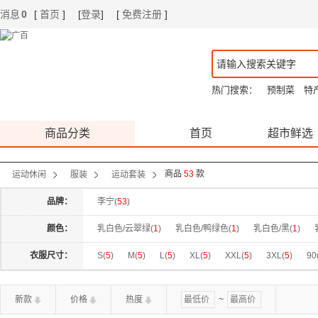
消息
0
[
首页
]
[
登录
]
[
免费注册
]
|
|
热门搜索：
预制菜
特
商品分类
首页
超市鲜选
商品
53
款
运动休闲
服装
运动套装
品牌：
李宁(
53
)
颜色：
乳白色/云翠绿(
1
)
乳白色/鸭绿色(
1
)
乳白色/黑(
1
)
曙光灰/黑(
1
)
曙光灰/黑色(
1
)
朱砂红/黑色(
1
)
标准
衣服尺寸：
S(
5
)
M(
5
)
L(
5
)
XL(
5
)
XXL(
5
)
3XL(
5
)
90
海岸灰满印(
1
)
海湾蓝/黑(
1
)
深盏蓝(
1
)
深盏蓝/深
新款
价格
热度
~
黑色/黑色(
4
)
云杏色/菇褐色(
1
)
云翠绿/云翠绿(
2
)