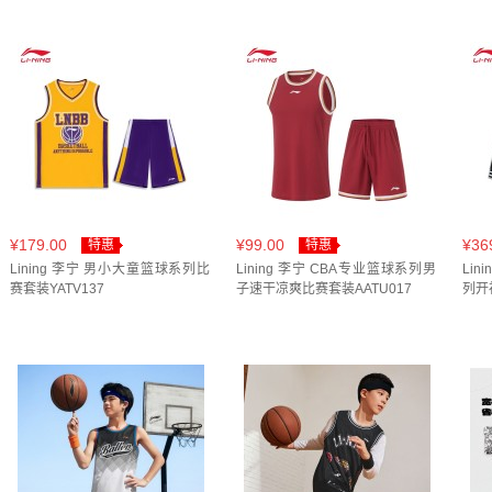
地霜灰(
1
)
嫩果绿/嫩果绿(
1
)
幻影黑/幻影黑(
1
)
新
标准白/亮蓝满印(
1
)
标准白/晶蓝色(
1
)
标准白/深盏蓝(
海滨蓝(
1
)
海滨蓝/暮靛蓝(
1
)
淡苔蓝(
1
)
深航舰蓝(
1
花灰深南极灰/深盏蓝(
1
)
花灰深南极灰/花灰深南极灰(
1
)
黑/黑白织带(
1
)
黑色(
1
)
黑色/曜石灰(
1
)
黑色/黑色(
光谱黄/新湖人紫/白(
1
)
嫩草绿/黑(
1
)
暮靛蓝/暮靛蓝(
1
¥179.00
¥99.00
¥36
特惠
特惠
深栗红/黑色(
1
)
湖青绿/花灰深南极灰(
1
)
白/树灰棕(
1
)
Lining 李宁 男小大童篮球系列比
Lining 李宁 CBA专业篮球系列男
Li
赛套装YATV137
子速干凉爽比赛套装AATU017
列开
黑色(
1
)
黑色/黑白织带(
1
)
黑色/黑色(
2
)
北京蓝(
1
)
浙江红(
1
)
青山绿(
2
)
黄萤绿/黑(
1
)
极致灰(
1
)
煤