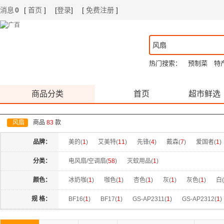
消息
0
[
首页
]
[
登录
]
[
免费注册
]
|
|
热门搜索：
预制菜
特
商品分类
首页
超市鲜选
风扇
商品
83
款
品牌：
美的(
1
)
艾美特(
11
)
先锋(
4
)
戴森(
7
)
爱国者(
1
)
科西（KEHEAL）(
3
)
笨笨马(
6
)
花畔里(
1
)
维米仕
分类：
电风扇/空调扇(
58
)
灭蚊用品(
1
)
颜色：
冰奶咖(
1
)
咖色(
1
)
杏色(
1
)
灰(
1
)
灰色(
1
)
白(
黄色(
1
)
灰紫色(
1
)
米白色(
1
)
粉色小鹿(
1
)
紫色
规 格：
BF16(
1
)
BF17(
1
)
GS-AP2311(
1
)
GS-AP2312(
1
)
绿色小兔(
1
)
薄荷绿(
1
)
黑色(
3
)
灰色(
1
)
黄色(
1
)
SKD-S0086(
1
)
VM6018(
1
)
图片色(
3
)
宝石蓝(
1
)