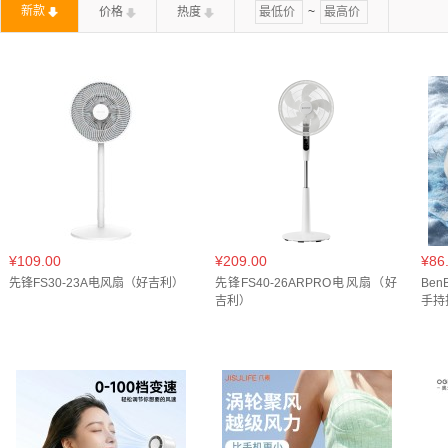
新款
价格
热度
~
粉色(
2
)
深蓝(
1
)
草绿色(
1
)
黑色(
2
)
樱花粉(
1
)
颜色随机(
1
)
黑色(
2
)
多功能空气加湿净化 无雾加湿 除菌除甲醛(
1
)
18档风量
【FA23-SRDUI139】语音+遥控+触控(
1
)
台式轻音低噪
白色(
1
)
粉色(
1
)
¥109.00
¥209.00
¥86
先锋FS30-23A电风扇（好吉利）
先锋FS40-26ARPRO电风扇（好
Ben
吉利）
手持